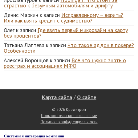
страстью к безумным автомобилям и дрифту
Денис Маркин
к записи
Исправленному – верить?
Или как взять кредит с судимостью?
Олег
к записи
Где взять первый микрозайм на карту
без процентов?
Татьяна Лаптева
к записи
Что такое аддон в покере?
Особенности
Алексей Воронцов
к записи
Все что нужно знать о
реестрах и ассоциациях МФО
Карта сайта
/
О сайте
© 2026 Кредитрон
Пользовательское соглашение
Политика конфиденциальности
Системная интеграция компании