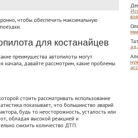
Де
Ис
вз
хронно, чтобы обеспечить максимальную
Ол
поездки.
ми
пилота для костанайцев
Та
ад
Ал
какие преимущества автопилоты могут
нуж
я начала, давайте рассмотрим, какие проблемы
ас
которой стоить рассматривать использование
татистика показывает, что большинство аварий
актора, будь то неосторожность, усталость или
от, обладая высокой реакцией и
тельно снизить количество ДТП.