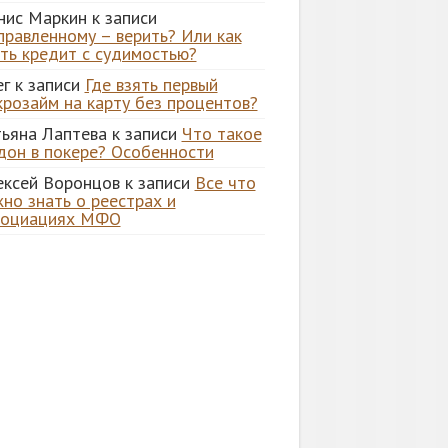
нис Маркин
к записи
правленному – верить? Или как
ять кредит с судимостью?
ег
к записи
Где взять первый
крозайм на карту без процентов?
тьяна Лаптева
к записи
Что такое
дон в покере? Особенности
ексей Воронцов
к записи
Все что
но знать о реестрах и
социациях МФО