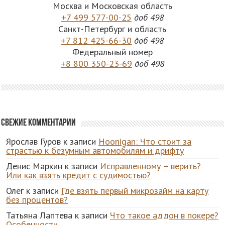
Москва и Московская область
+7 499 577-00-25
доб 498
Санкт-Петербург и область
+7 812 425-66-30
доб 498
Федеральный номер
+8 800 350-23-69
доб 498
Свежие комментарии
Ярослав Гуров
к записи
Hoonigan: Что стоит за
страстью к безумным автомобилям и дрифту
Денис Маркин
к записи
Исправленному – верить?
Или как взять кредит с судимостью?
Олег
к записи
Где взять первый микрозайм на карту
без процентов?
Татьяна Лаптева
к записи
Что такое аддон в покере?
Особенности