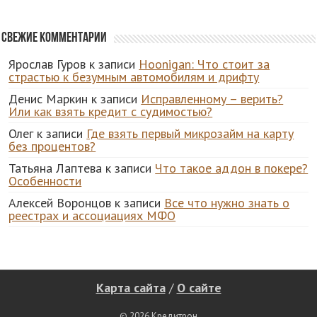
Свежие комментарии
Ярослав Гуров
к записи
Hoonigan: Что стоит за
страстью к безумным автомобилям и дрифту
Денис Маркин
к записи
Исправленному – верить?
Или как взять кредит с судимостью?
Олег
к записи
Где взять первый микрозайм на карту
без процентов?
Татьяна Лаптева
к записи
Что такое аддон в покере?
Особенности
Алексей Воронцов
к записи
Все что нужно знать о
реестрах и ассоциациях МФО
Карта сайта
/
О сайте
© 2026 Кредитрон