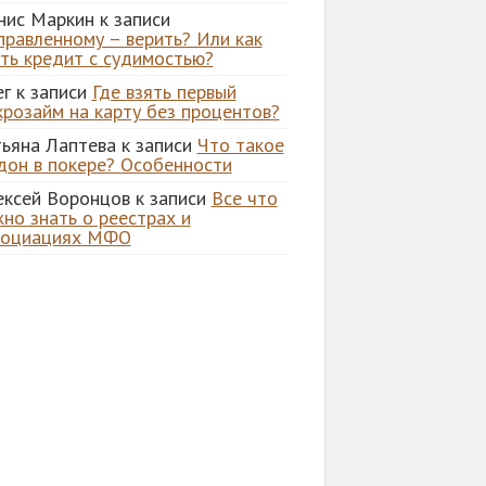
нис Маркин
к записи
правленному – верить? Или как
ять кредит с судимостью?
ег
к записи
Где взять первый
крозайм на карту без процентов?
тьяна Лаптева
к записи
Что такое
дон в покере? Особенности
ексей Воронцов
к записи
Все что
но знать о реестрах и
социациях МФО