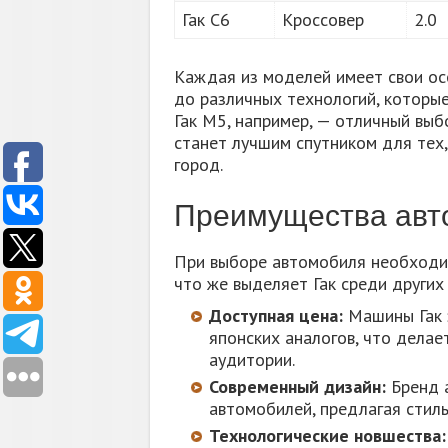
Гак С6
Кроссовер
2.0
Каждая из моделей имеет свои осо
до различных технологий, которы
Гак М5, например, — отличный выбо
станет лучшим спутником для тех,
город.
Преимущества авт
При выборе автомобиля необходим
что же выделяет Гак среди других
Доступная цена:
Машины Гак 
японских аналогов, что дела
аудитории.
Современный дизайн:
Бренд а
автомобилей, предлагая стил
Технологические новшества: