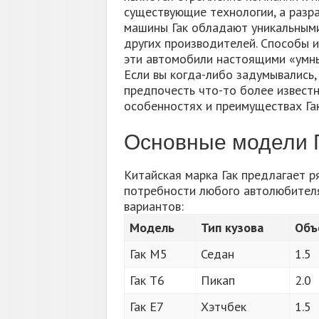
существующие технологии, а разра
машины Гак обладают уникальными
других производителей. Способы 
эти автомобили настоящими «умны
Если вы когда-либо задумывались,
предпочесть что-то более известн
особенностях и преимуществах Гак
Основные модели 
Китайская марка Гак предлагает 
потребности любого автолюбителя
вариантов:
Модель
Тип кузова
Объ
Гак М5
Седан
1.5
Гак Т6
Пикап
2.0
Гак Е7
Хэтчбек
1.5