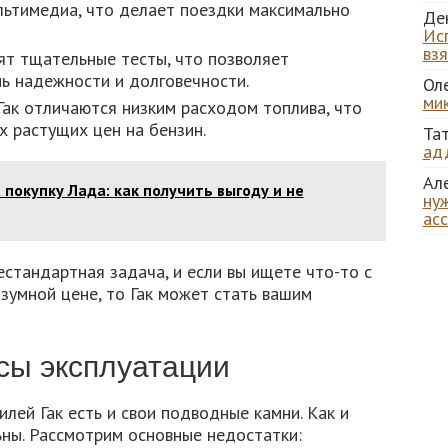
льтимедиа, что делает поездки максимально
Де
Ис
вз
т тщательные тесты, что позволяет
нь надежности и долговечности.
Ол
ми
ак отличаются низким расходом топлива, что
х растущих цен на бензин.
Та
ад
Ал
 покупку Лада: как получить выгоду и не
нуж
ас
стандартная задача, и если вы ищете что-то с
зумной цене, то Гак может стать вашим
сы эксплуатации
лей Гак есть и свои подводные камни. Как и
ьны. Рассмотрим основные недостатки: