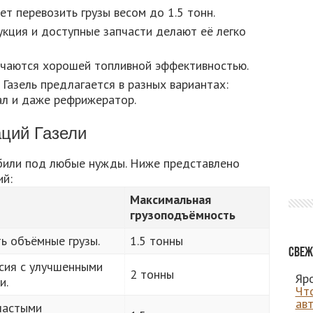
т перевозить грузы весом до 1.5 тонн.
кция и доступные запчасти делают её легко
аются хорошей топливной эффективностью.
Газель предлагается в разных вариантах:
ал и даже рефрижератор.
ций Газели
били под любые нужды. Ниже представлено
й:
Максимальная
грузоподъёмность
ь объёмные грузы.
1.5 тонны
Свеж
сия с улучшенными
2 тонны
Яро
и.
Чт
ав
частыми