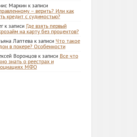
нис Маркин
к записи
правленному – верить? Или как
ять кредит с судимостью?
ег
к записи
Где взять первый
крозайм на карту без процентов?
тьяна Лаптева
к записи
Что такое
дон в покере? Особенности
ексей Воронцов
к записи
Все что
но знать о реестрах и
социациях МФО