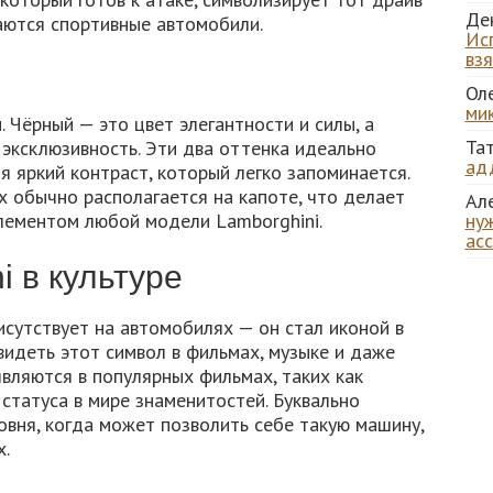
Де
аются спортивные автомобили.
Ис
вз
Ол
ми
 Чёрный — это цвет элегантности и силы, а
Та
эксклюзивность. Эти два оттенка идеально
ад
я яркий контраст, который легко запоминается.
х обычно располагается на капоте, что делает
Ал
лементом любой модели Lamborghini.
нуж
ас
i в культуре
исутствует на автомобилях — он стал иконой в
видеть этот символ в фильмах, музыке и даже
вляются в популярных фильмах, таких как
статуса в мире знаменитостей. Буквально
вня, когда может позволить себе такую машину,
х.