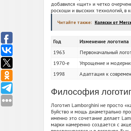
добавился «щит» и четко очерченн
роскоши и высоких технологий, в 
Читайте также:
Коляски от Merc
Год
Изменение логотипа
1963
Первоначальный лого
1970-е
Упрощение и модерни
1998
Адаптация к совреме
Философия логоти
Логотип Lamborghini не просто «к
Буйство и мощь диаметрально про
именно это сочетание делает Lam
марки намеренно создается с акце
прослеживается и в логотипе. Бык,