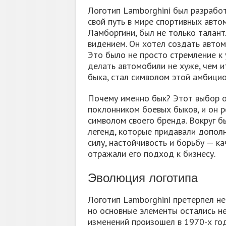
Логотип Lamborghini был разработ
свой путь в мире спортивных авто
Ламборгини, был не только талан
видением. Он хотел создать автомо
Это было не просто стремление к 
делать автомобили не хуже, чем 
быка, стал символом этой амбици
Почему именно бык? Этот выбор о
поклонником боевых быков, и он 
символом своего бренда. Вокруг б
легенд, которые придавали допол
силу, настойчивость и борьбу — к
отражали его подход к бизнесу.
Эволюция логотипа
Логотип Lamborghini претерпел не
но основные элементы остались н
изменений произошел в 1970-х год