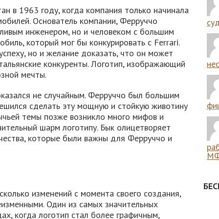
ан в 1963 году, когда компания только начинала
мобилей. Основатель компании, Ферруччо
суд
тливым инженером, но и человеком с большим
биль, который мог бы конкурировать с Ferrari.
успеху, но и желание доказать, что он может
итальянские конкуренты. Логотип, изображающий
нес
озной мечты.
казался не случайным. Ферруччо был большим
фиш
решился сделать эту мощную и стойкую животину
ычьей темы позже возникло много мифов и
нительный шарм логотипу. Бык олицетворяет
ачества, которые были важны для Ферруччо и
ра
МФ
БЕ
сколько изменений с момента своего создания,
еизменными. Один из самых значительных
ах, когда логотип стал более графичным,