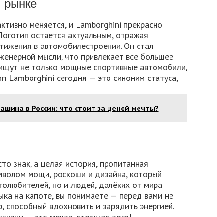
м рынке
тивно меняется, и Lamborghini прекрасно
Логотип остается актуальным, отражая
тижения в автомобилестроении. Он стал
женерной мысли, что привлекает все большее
 ищут не только мощные спортивные автомобили,
ип Lamborghini сегодня — это синоним статуса,
ашина в России: что стоит за ценой мечты?
то знак, а целая история, пропитанная
мволом мощи, роскоши и дизайна, который
толюбителей, но и людей, далёких от мира
ыка на капоте, вы понимаете — перед вами не
, способный вдохновить и зарядить энергией.
 жизни — это мечта, стоящая того!