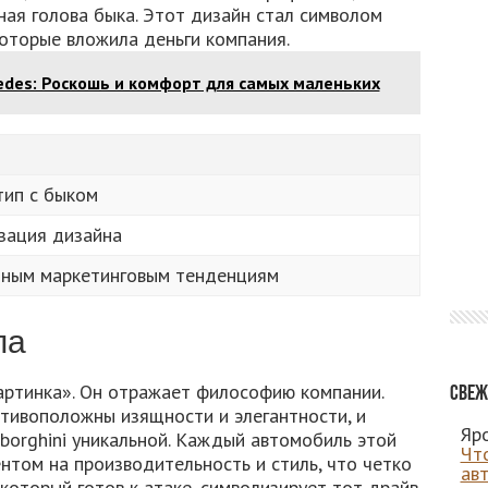
ая голова быка. Этот дизайн стал символом
которые вложила деньги компания.
edes: Роскошь и комфорт для самых маленьких
тип с быком
зация дизайна
нным маркетинговым тенденциям
па
артинка». Он отражает философию компании.
Свеж
тивоположны изящности и элегантности, и
Яро
borghini уникальной. Каждый автомобиль этой
Чт
нтом на производительность и стиль, что четко
ав
 который готов к атаке, символизирует тот драйв