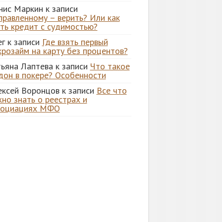
нис Маркин
к записи
правленному – верить? Или как
ять кредит с судимостью?
ег
к записи
Где взять первый
крозайм на карту без процентов?
тьяна Лаптева
к записи
Что такое
дон в покере? Особенности
ексей Воронцов
к записи
Все что
но знать о реестрах и
социациях МФО