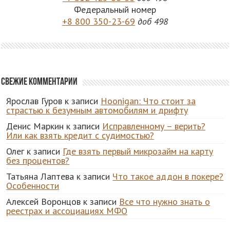
Федеральный номер
+8 800 350-23-69
доб 498
Свежие комментарии
Ярослав Гуров
к записи
Hoonigan: Что стоит за
страстью к безумным автомобилям и дрифту
Денис Маркин
к записи
Исправленному – верить?
Или как взять кредит с судимостью?
Олег
к записи
Где взять первый микрозайм на карту
без процентов?
Татьяна Лаптева
к записи
Что такое аддон в покере?
Особенности
Алексей Воронцов
к записи
Все что нужно знать о
реестрах и ассоциациях МФО