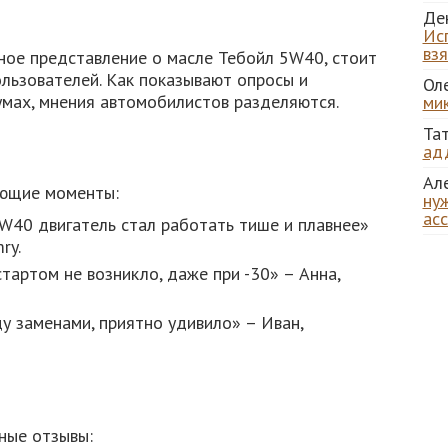
Де
Ис
вз
ное представление о масле Тебойл 5W40, стоит
льзователей. Как показывают опросы и
Ол
мах, мнения автомобилистов разделяются.
ми
Та
ад
Ал
ющие моменты:
нуж
ас
W40 двигатель стал работать тише и плавнее»
ry.
артом не возникло, даже при -30» – Анна,
 заменами, приятно удивило» – Иван,
ные отзывы: