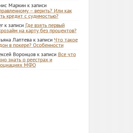
нис Маркин
к записи
правленному – верить? Или как
ять кредит с судимостью?
ег
к записи
Где взять первый
крозайм на карту без процентов?
тьяна Лаптева
к записи
Что такое
дон в покере? Особенности
ексей Воронцов
к записи
Все что
но знать о реестрах и
социациях МФО