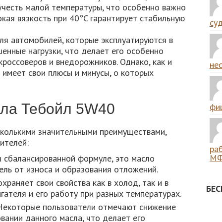
честь малой температуры, что особенно важно
окая вязкость при 40°C гарантирует стабильную
суд
ля автомобилей, которые эксплуатируются в
енные нагрузки, что делает его особенно
россоверов и внедорожников. Однако, как и
нес
 имеет свои плюсы и минусы, о которых
ла Тебойл 5W40
фиш
колькими значительными преимуществами,
ителей:
ра
МФ
 сбалансированной формуле, это масло
ль от износа и образования отложений.
храняет свои свойства как в холод, так и в
БЕ
игателя и его работу при разных температурах.
екоторые пользователи отмечают снижение
вании данного масла, что делает его