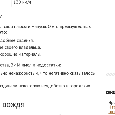
130 км/ч
М
л свои плюсы и минусы. О его преимуществах
это:
удобные сиденья.
е своего владельца.
 хорошие материалы.
ства, ЗИМ имел и недостатки:
льно ненажористым, что негативно сказывалось
оздавали некоторую неудобство в городских
Свеж
Яро
 вождя
Чт
ав