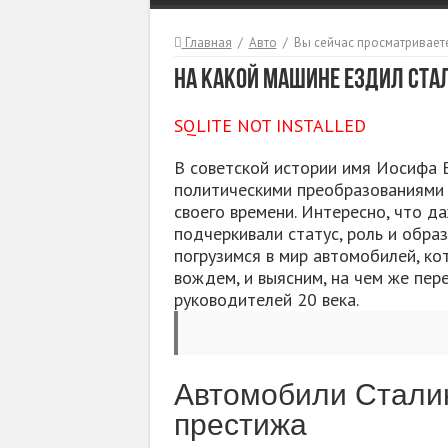
Главная
/
Авто
/
Вы сейчас просматриваете
На какой машине ездил Ста
SQLITE NOT INSTALLED
В советской истории имя Иосифа В
политическими преобразованиями и
своего времени. Интересно, что д
подчеркивали статус, роль и обра
погрузимся в мир автомобилей, к
вождем, и выясним, на чем же пер
руководителей 20 века.
Автомобили Сталин
престижа