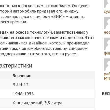
занностью к роскошным автомобилям. Он ценил
который автомобиль придавал его имиджу.
суд
ссоциировался с ним, был «ЗИМ» – один из
оего времени.
дан на основе технологий, заимствованных у
нес
елало его высококачественным и надежным. Этот
апоминающимся дизайном, который производил
итали такой автомобиль настоящим символом
фиш
одчеркивали статус того, кто за рулем.
актеристики
ра
Значение
МФ
ЗИМ-12
БЕ
1946-1958
6-цилиндровый, 3,5 литра