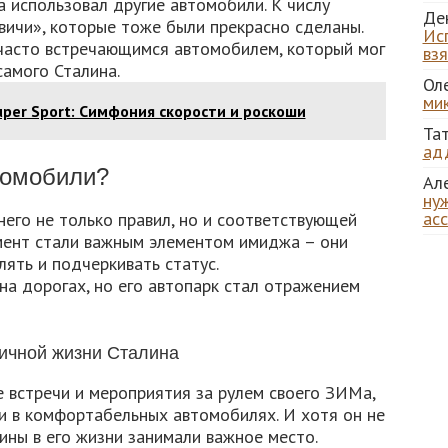
 использовал другие автомобили. К числу
Де
ичи», которые тоже были прекрасно сделаны.
Ис
часто встречающимся автомобилем, который мог
вз
амого Сталина.
Ол
ми
Super Sport: Симфония скорости и роскоши
Та
ад
томобили?
Ал
нуж
ас
него не только правил, но и соответствующей
мент стали важным элементом имиджа – они
ять и подчеркивать статус.
 на дорогах, но его автопарк стал отражением
личной жизни Сталина
 встречи и мероприятия за рулем своего ЗИМа,
и в комфортабельных автомобилях. И хотя он не
ны в его жизни занимали важное место.