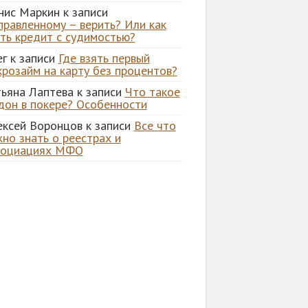
нис Маркин
к записи
правленному – верить? Или как
ять кредит с судимостью?
ег
к записи
Где взять первый
крозайм на карту без процентов?
тьяна Лаптева
к записи
Что такое
дон в покере? Особенности
ексей Воронцов
к записи
Все что
но знать о реестрах и
социациях МФО