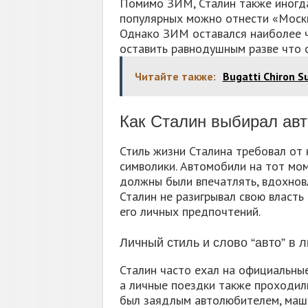
Помимо ЗИМ, Сталин также иногда
популярных можно отнести «Москв
Однако ЗИМ оставался наиболее 
оставить равнодушным разве что с
Читайте также:
Bugatti Chiron 
Как Сталин выбирал ав
Стиль жизни Сталина требовал от 
символики. Автомобили на тот мо
должны были впечатлять, вдохновл
Сталин не разигрывал свою власть
его личных предпочтений.
Личный стиль и слово “авто” в 
Сталин часто ехал на официальные
а личные поездки также проходил
был заядлым автолюбителем, маши