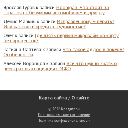
Ярослав Гуров
к записи
Hoonigan: Что стоит за
страстью к безумным автомобилям и дрифту
Денис Маркин
к записи
Исправленному – верить?
Или как взять кредит с судимостью?
Олег
к записи
Где взять первый микрозайм на карту
без процентов?
Татьяна Лаптева
к записи
Что такое аддон в покере?
Особенности
Алексей Воронцов
к записи
Все что нужно знать о
реестрах и ассоциациях МФО
Карта сайта
/
О сайте
© 2026 Кредитрон
Пользовательское соглашение
Политика конфиденциальности