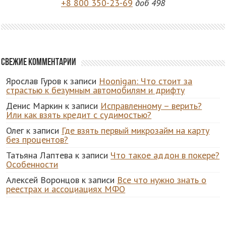
+8 800 350-23-69
доб 498
Свежие комментарии
Ярослав Гуров
к записи
Hoonigan: Что стоит за
страстью к безумным автомобилям и дрифту
Денис Маркин
к записи
Исправленному – верить?
Или как взять кредит с судимостью?
Олег
к записи
Где взять первый микрозайм на карту
без процентов?
Татьяна Лаптева
к записи
Что такое аддон в покере?
Особенности
Алексей Воронцов
к записи
Все что нужно знать о
реестрах и ассоциациях МФО