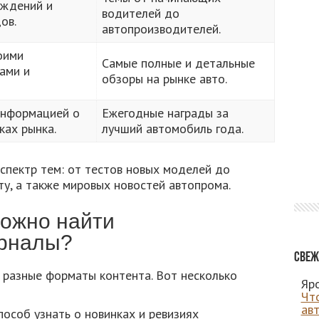
ждений и
водителей до
ов.
автопроизводителей.
оими
Самые полные и детальные
ами и
обзоры на рынке авто.
информацией о
Ежегодные награды за
ках рынка.
лучший автомобиль года.
спектр тем: от тестов новых моделей до
у, а также мировых новостей автопрома.
ожно найти
рналы?
Свеж
 разные форматы контента. Вот несколько
Яро
Чт
ав
особ узнать о новинках и ревизиях