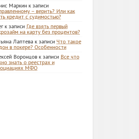
нис Маркин
к записи
правленному – верить? Или как
ять кредит с судимостью?
ег
к записи
Где взять первый
крозайм на карту без процентов?
тьяна Лаптева
к записи
Что такое
дон в покере? Особенности
ексей Воронцов
к записи
Все что
но знать о реестрах и
социациях МФО