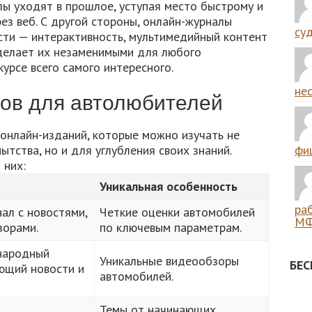
лы уходят в прошлое, уступая место быстрому и
ез веб. С другой стороны, онлайн-журналы
суд
ти — интерактивность, мультимедийный контент
делает их незаменимыми для любого
урсе всего самого интересного.
нес
ов для автолюбителей
онлайн-изданий, которые можно изучать не
тства, но и для углубления своих знаний.
фиш
 них:
Уникальная особенность
ра
ал с новостями,
Четкие оценки автомобилей
МФ
зорами.
по ключевым параметрам.
народный
Уникальные видеообзоры
БЕ
ющий новости и
автомобилей.
Темы от начинающих