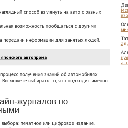
Де
Ис
аглядный способ взглянуть на авто с разных
вз
Ол
льная возможность пообщаться с другими
ми
Та
 передачи информации для занятых людей.
ад
Ал
нуж
 японского автопрома
ас
процесс получения знаний об автомобилях
. Вы можете выбирать то, что подходит именно
айн-журналов по
тными
 выбора: печатное или цифровое издание.