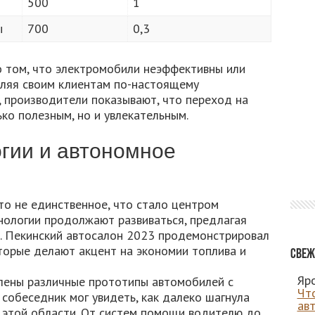
т
500
1
ы
700
0,3
о том, что электромобили неэффективны или
ляя своим клиентам по-настоящему
 производители показывают, что переход на
ко полезным, но и увлекательным.
гии и автономное
то не единственное, что стало центром
нологии продолжают развиваться, предлагая
. Пекинский автосалон 2023 продемонстрировал
торые делают акцент на экономии топлива и
Свеж
Яро
лены различные прототипы автомобилей с
Чт
собеседник мог увидеть, как далеко шагнула
ав
этой области. От систем помощи водителю до