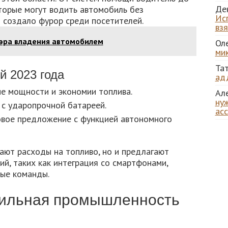
Де
торые могут водить автомобиль без
Ис
 создало фурор среди посетителей.
вз
 эра владения автомобилем
Ол
ми
Та
й 2023 года
ад
е мощности и экономии топлива.
Ал
нуж
с ударопрочной батареей.
ас
вое предложение с функцией автономного
ают расходы на топливо, но и предлагают
й, таких как интеграция со смартфонами,
вые команды.
бильная промышленность