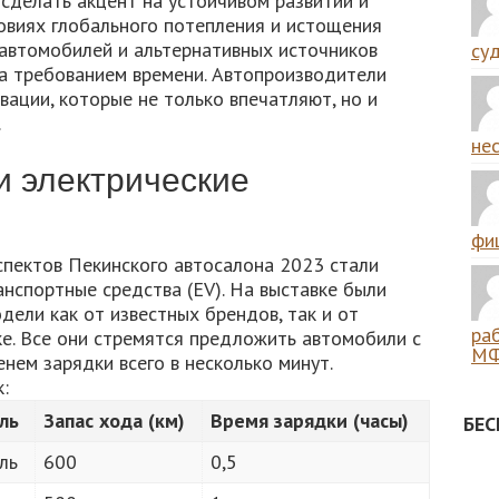
сделать акцент на устойчивом развитии и
овиях глобального потепления и истощения
автомобилей и альтернативных источников
суд
 а требованием времени. Автопроизводители
ации, которые не только впечатляют, но и
.
нес
и электрические
фиш
пектов Пекинского автосалона 2023 стали
нспортные средства (EV). На выставке были
ели как от известных брендов, так и от
ра
ке. Все они стремятся предложить автомобили с
МФ
нем зарядки всего в несколько минут.
:
ль
Запас хода (км)
Время зарядки (часы)
БЕ
ль
600
0,5