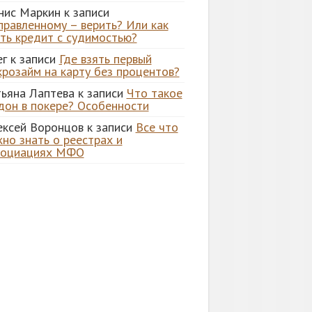
нис Маркин
к записи
правленному – верить? Или как
ять кредит с судимостью?
ег
к записи
Где взять первый
крозайм на карту без процентов?
тьяна Лаптева
к записи
Что такое
дон в покере? Особенности
ексей Воронцов
к записи
Все что
но знать о реестрах и
социациях МФО