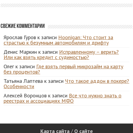
Свежие комментарии
Ярослав Гуров
к записи
Hoonigan: Что стоит за
страстью к безумным автомобилям и дрифту
Денис Маркин
к записи
Исправленному – верить?
Или как взять кредит с судимостью?
Олег
к записи
Где взять первый микрозайм на карту
без процентов?
Татьяна Лаптева
к записи
Что такое аддон в покере?
Особенности
Алексей Воронцов
к записи
Все что нужно знать о
реестрах и ассоциациях МФО
Карта сайта
/
О сайте