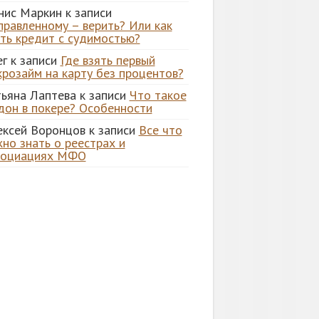
нис Маркин
к записи
правленному – верить? Или как
ять кредит с судимостью?
ег
к записи
Где взять первый
крозайм на карту без процентов?
тьяна Лаптева
к записи
Что такое
дон в покере? Особенности
ексей Воронцов
к записи
Все что
но знать о реестрах и
социациях МФО