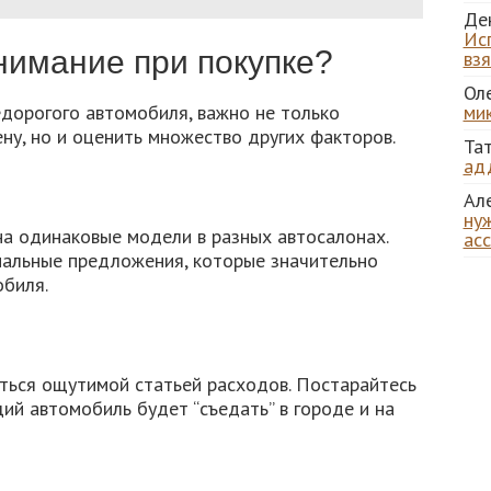
Де
Ис
нимание при покупке?
вз
Ол
дорогого автомобиля, важно не только
ми
ну, но и оценить множество других факторов.
Та
ад
Ал
нуж
на одинаковые модели в разных автосалонах.
ас
иальные предложения, которые значительно
обиля.
ться ощутимой статьей расходов. Постарайтесь
щий автомобиль будет “съедать” в городе и на