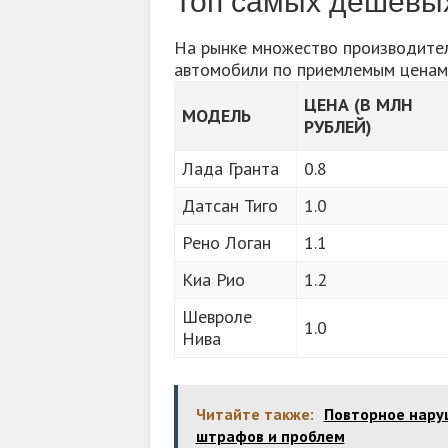
Топ самых дешевы
На рынке множество производите
автомобили по приемлемым ценам.
ЦЕНА (В МЛН
МОДЕЛЬ
РУБЛЕЙ)
Лада Гранта
0.8
Датсан Тиго
1.0
Рено Логан
1.1
Киа Рио
1.2
Шевроле
1.0
Нива
Читайте также:
Повторное наруш
штрафов и проблем