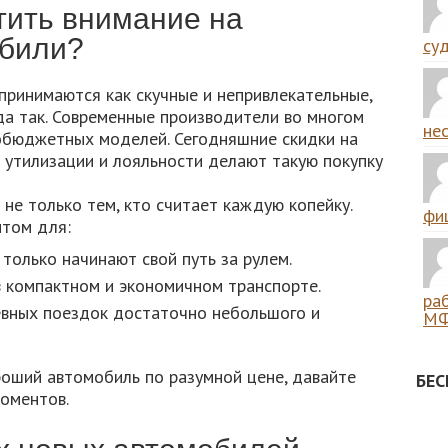
тить внимание на
били?
суд
ринимаются как скучные и непривлекательные,
да так. Современные производители во многом
нес
обюджетных моделей. Сегодняшние скидки на
 утилизации и лояльности делают такую покупку
е только тем, кто считает каждую копейку.
фиш
нтом для:
только начинают свой путь за рулем.
 компактном и экономичном транспорте.
ра
евных поездок достаточно небольшого и
МФ
роший автомобиль по разумной цене, давайте
БЕ
оментов.