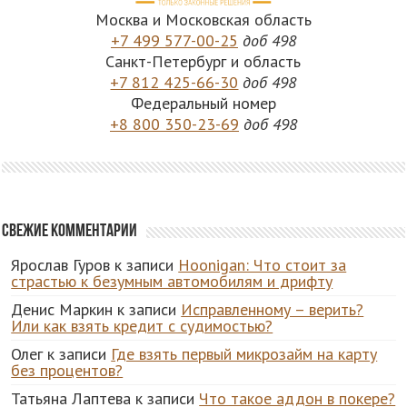
Москва и Московская область
+7 499 577-00-25
доб 498
Санкт-Петербург и область
+7 812 425-66-30
доб 498
Федеральный номер
+8 800 350-23-69
доб 498
Свежие комментарии
Ярослав Гуров
к записи
Hoonigan: Что стоит за
страстью к безумным автомобилям и дрифту
Денис Маркин
к записи
Исправленному – верить?
Или как взять кредит с судимостью?
Олег
к записи
Где взять первый микрозайм на карту
без процентов?
Татьяна Лаптева
к записи
Что такое аддон в покере?