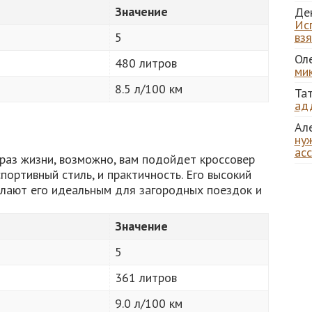
Значение
Де
Ис
5
вз
Ол
480 литров
ми
8.5 л/100 км
Та
ад
Ал
нуж
ас
раз жизни, возможно, вам подойдет кроссовер
спортивный стиль, и практичность. Его высокий
елают его идеальным для загородных поездок и
Значение
5
361 литров
9.0 л/100 км