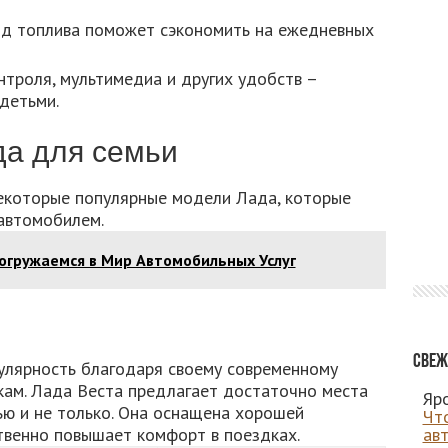
д топлива поможет сэкономить на ежедневных
троля, мультимедиа и других удобств –
детьми.
а для семьи
екоторые популярные модели Лада, которые
автомобилем.
огружаемся в Мир Автомобильных Услуг
Свеж
улярность благодаря своему современному
кам. Лада Веста предлагает достаточно места
Яро
ью и не только. Она оснащена хорошей
Чт
твенно повышает комфорт в поездках.
ав