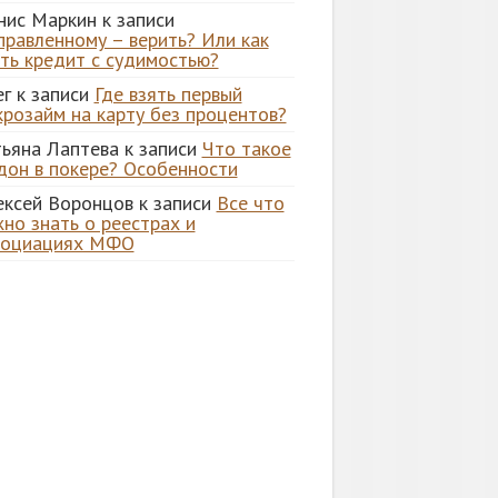
нис Маркин
к записи
правленному – верить? Или как
ять кредит с судимостью?
ег
к записи
Где взять первый
крозайм на карту без процентов?
тьяна Лаптева
к записи
Что такое
дон в покере? Особенности
ексей Воронцов
к записи
Все что
но знать о реестрах и
социациях МФО