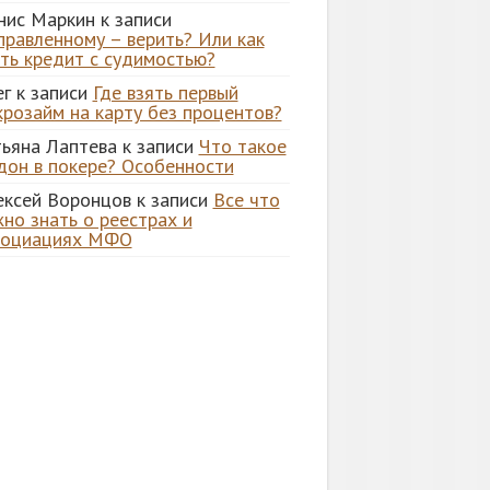
нис Маркин
к записи
правленному – верить? Или как
ять кредит с судимостью?
ег
к записи
Где взять первый
крозайм на карту без процентов?
тьяна Лаптева
к записи
Что такое
дон в покере? Особенности
ексей Воронцов
к записи
Все что
но знать о реестрах и
социациях МФО