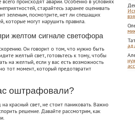
е всего происходят аварии. Особенно в условиях
Де
неприятностей, старайтесь заранее оценивать
Ис
ит зеленым, посмотрите, нет ли спешащих
вз
, которые могут нарушить правила.
Ол
ми
при желтом сигнале светофора
Та
ад
скорению. Он говорит о том, что нужно быть
Ал
идите желтый свет, готовьтесь к тому, чтобы
нуж
ать на желтый, если у вас есть возможность
ас
нно тот момент, который предотвратит
вас оштрафовали?
 на красный свет, не стоит паниковать. Важно
спорить решение. Давайте рассмотрим, как
и.