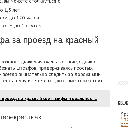
, вы можете столкнуться с:
о 1,5 лет
ком до 120 часов
роком до 15 суток
фа за проезд на красный
орожного движения очень жесткие, однако
бежать штрафов, придерживаясь простых
– всегда внимательно следить за дорожными
о есть и другие моменты, которые тоже стоит
 проезд на красный свет: мифы и реальность
Свеж
Яро
перекрестках
Чт
ав