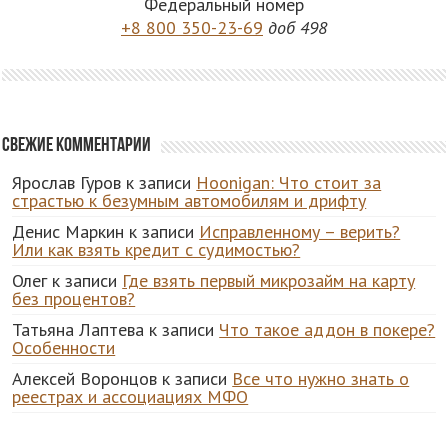
Федеральный номер
+8 800 350-23-69
доб 498
Свежие комментарии
Ярослав Гуров
к записи
Hoonigan: Что стоит за
страстью к безумным автомобилям и дрифту
Денис Маркин
к записи
Исправленному – верить?
Или как взять кредит с судимостью?
Олег
к записи
Где взять первый микрозайм на карту
без процентов?
Татьяна Лаптева
к записи
Что такое аддон в покере?
Особенности
Алексей Воронцов
к записи
Все что нужно знать о
реестрах и ассоциациях МФО