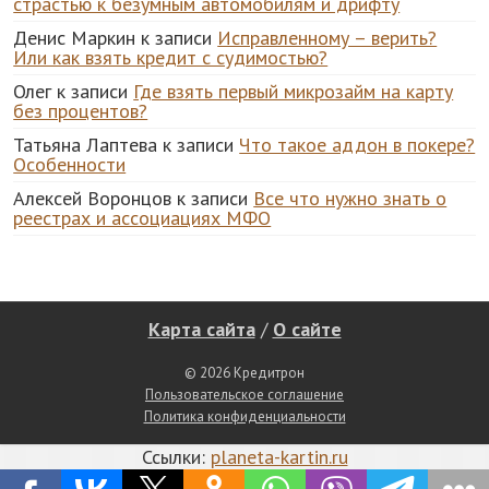
страстью к безумным автомобилям и дрифту
Денис Маркин
к записи
Исправленному – верить?
Или как взять кредит с судимостью?
Олег
к записи
Где взять первый микрозайм на карту
без процентов?
Татьяна Лаптева
к записи
Что такое аддон в покере?
Особенности
Алексей Воронцов
к записи
Все что нужно знать о
реестрах и ассоциациях МФО
Карта сайта
/
О сайте
© 2026 Кредитрон
Пользовательское соглашение
Политика конфиденциальности
Ссылки:
planeta-kartin.ru