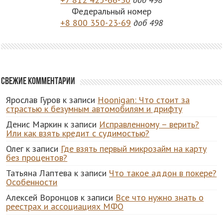
Федеральный номер
+8 800 350-23-69
доб 498
Свежие комментарии
Ярослав Гуров
к записи
Hoonigan: Что стоит за
страстью к безумным автомобилям и дрифту
Денис Маркин
к записи
Исправленному – верить?
Или как взять кредит с судимостью?
Олег
к записи
Где взять первый микрозайм на карту
без процентов?
Татьяна Лаптева
к записи
Что такое аддон в покере?
Особенности
Алексей Воронцов
к записи
Все что нужно знать о
реестрах и ассоциациях МФО