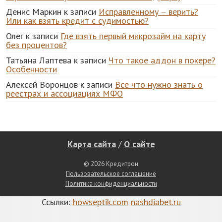
Денис Маркин
к записи
Исправленному – верить?
Или как взять кредит с судимостью?
Олег
к записи
Где взять первый микрозайм на карту
без процентов?
Татьяна Лаптева
к записи
Что такое аддон в покере?
Особенности
Алексей Воронцов
к записи
Все что нужно знать о
реестрах и ассоциациях МФО
Карта сайта
/
О сайте
© 2026 Кредитрон
Пользовательское соглашение
Политика конфиденциальности
Ссылки:
howseptik.com
nashdiabet.ru