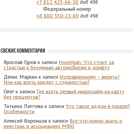
+7 812 425-66-30
доб 498
Федеральный номер
+8 800 350-23-69
доб 498
Свежие комментарии
Ярослав Гуров
к записи
Hoonigan: Что стоит за
страстью к безумным автомобилям и дрифту
Денис Маркин
к записи
Исправленному – верить?
Или как взять кредит с судимостью?
Олег
к записи
Где взять первый микрозайм на карту
без процентов?
Татьяна Лаптева
к записи
Что такое аддон в покере?
Особенности
Алексей Воронцов
к записи
Все что нужно знать о
реестрах и ассоциациях МФО