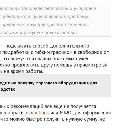
роявить заинтересованность и участие в
мя убедиться в существовании проблемы.
м предлогом заемщик просто пытается
угой помощи будет отказываться.
– подсказать способ дополнительного
е подработки с гибким графиком в свободное от
, что кому-то из ваших знакомых нужен
ожно предложить другу помощь в присмотре за
ть на время работы.
едит на покупку торгового оборудования для
водство
нных рекомендаций все еще не получается
ысл обратиться в
банк
или МФО для оформления
 что можно быстро получить нужную сумму, не