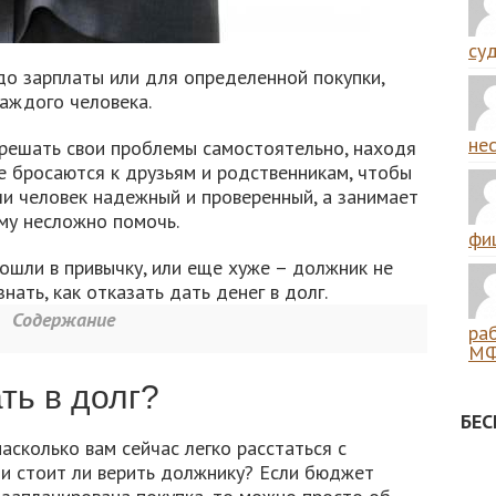
суд
 до зарплаты или для определенной покупки,
каждого человека.
нес
решать свои проблемы самостоятельно, находя
е бросаются к друзьям и родственникам, чтобы
ли человек надежный и проверенный, а занимает
му несложно помочь.
фиш
вошли в привычку, или еще хуже – должник не
ать, как отказать дать денег в долг.
Содержание
ра
МФ
ть в долг?
БЕ
асколько вам сейчас легко расстаться с
и стоит ли верить должнику? Если бюджет