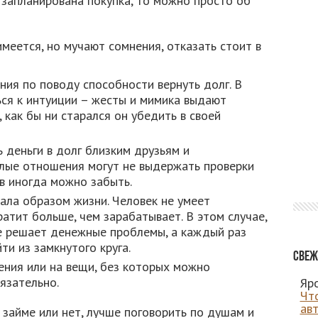
 запланирована покупка, то можно просто об
меется, но мучают сомнения, отказать стоит в
ия по поводу способности вернуть долг. В
ься к интуиции – жесты и мимика выдают
 как бы ни старался он убедить в своей
 деньги в долг близким друзьям и
плые отношения могут не выдержать проверки
тв иногда можно забыть.
тала образом жизни. Человек не умеет
атит больше, чем зарабатывает. В этом случае,
е решает денежные проблемы, а каждый раз
ти из замкнутого круга.
Свеж
ения или на вещи, без которых можно
язательно.
Яро
Чт
ав
 займе или нет, лучше поговорить по душам и