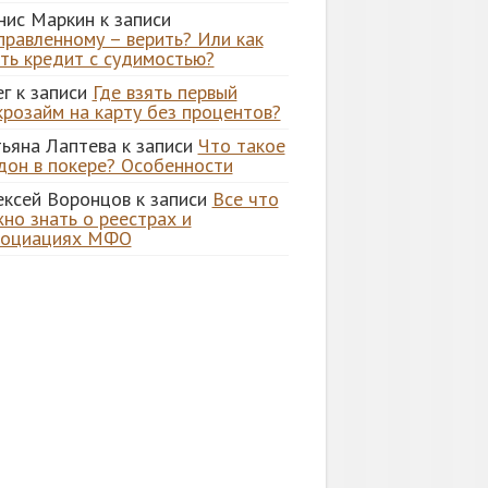
нис Маркин
к записи
правленному – верить? Или как
ять кредит с судимостью?
ег
к записи
Где взять первый
крозайм на карту без процентов?
тьяна Лаптева
к записи
Что такое
дон в покере? Особенности
ексей Воронцов
к записи
Все что
но знать о реестрах и
социациях МФО