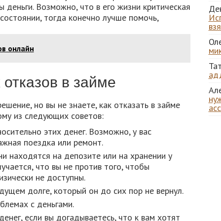
ы деньги. Возможно, что в его жизни критическая
Де
 состоянии, тогда конечно лучше помочь,
Ис
вз
Ол
ов онлайн
ми
Та
ад
отказов в займе
Ал
нуж
шение, но вы не знаете, как отказать в займе
ас
ому из следующих советов:
носительно этих денег. Возможно, у вас
ажная поездка или ремонт.
они находятся на депозите или на хранении у
учается, что вы не против того, чтобы
изически не доступны.
ущем долге, который он до сих пор не вернул.
блемах с деньгами.
денег, если вы догадываетесь, что к вам хотят