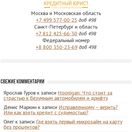
Москва и Московская область
+7 499 577-00-25
доб 498
Санкт-Петербург и область
+7 812 425-66-30
доб 498
Федеральный номер
+8 800 350-23-69
доб 498
Свежие комментарии
Ярослав Гуров
к записи
Hoonigan: Что стоит за
страстью к безумным автомобилям и дрифту
Денис Маркин
к записи
Исправленному – верить?
Или как взять кредит с судимостью?
Олег
к записи
Где взять первый микрозайм на карту
без процентов?