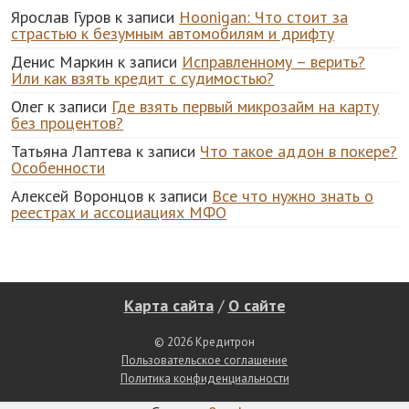
Ярослав Гуров
к записи
Hoonigan: Что стоит за
страстью к безумным автомобилям и дрифту
Денис Маркин
к записи
Исправленному – верить?
Или как взять кредит с судимостью?
Олег
к записи
Где взять первый микрозайм на карту
без процентов?
Татьяна Лаптева
к записи
Что такое аддон в покере?
Особенности
Алексей Воронцов
к записи
Все что нужно знать о
реестрах и ассоциациях МФО
Карта сайта
/
О сайте
© 2026 Кредитрон
Пользовательское соглашение
Политика конфиденциальности