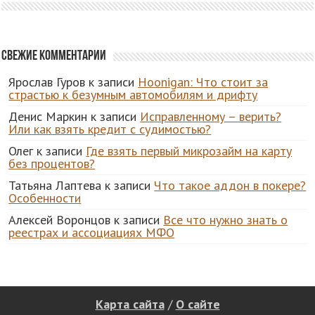
Свежие комментарии
Ярослав Гуров
к записи
Hoonigan: Что стоит за
страстью к безумным автомобилям и дрифту
Денис Маркин
к записи
Исправленному – верить?
Или как взять кредит с судимостью?
Олег
к записи
Где взять первый микрозайм на карту
без процентов?
Татьяна Лаптева
к записи
Что такое аддон в покере?
Особенности
Алексей Воронцов
к записи
Все что нужно знать о
реестрах и ассоциациях МФО
Карта сайта
/
О сайте