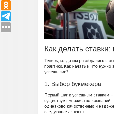
Как делать ставки:
Теперь, когда мы разобрались с ос
практике. Как начать и что нужно 
успешными?
1. Выбор букмекера
Первый шаг к успешным ставкам –
существует множество компаний, п
одинаково качественные и надежн
следующие аспекты: