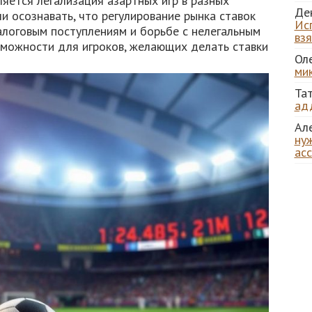
яется легализация азартных игр в разных
Де
ли осознавать, что регулирование рынка ставок
Ис
алоговым поступлениям и борьбе с нелегальным
вз
зможности для игроков, желающих делать ставки
Ол
ми
Та
ад
Ал
нуж
ас