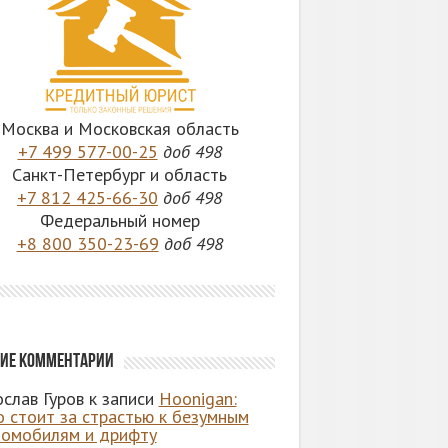
Москва и Московская область
+7 499 577-00-25
доб 498
Санкт-Петербург и область
+7 812 425-66-30
доб 498
Федеральный номер
+8 800 350-23-69
доб 498
ие комментарии
слав Гуров
к записи
Hoonigan:
о стоит за страстью к безумным
томобилям и дрифту