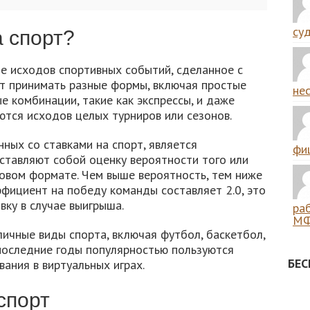
суд
а спорт?
ие исходов спортивных событий, сделанное с
ут принимать разные формы, включая простые
нес
е комбинации, такие как экспрессы, и даже
ются исходов целых турниров или сезонов.
нных со ставками на спорт, является
фиш
тавляют собой оценку вероятности того или
ловом формате. Чем выше вероятность, тем ниже
фициент на победу команды составляет 2.0, это
вку в случае выигрыша.
ра
МФ
личные виды спорта, включая футбол, баскетбол,
В последние годы популярностью пользуются
БЕ
вания в виртуальных играх.
спорт