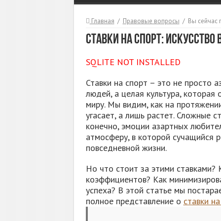
Главная
/
Правовые вопросы
/
Вы сейчас 
Ставки на спорт: Искусство 
SQLITE NOT INSTALLED
Ставки на спорт – это не просто
людей, а целая культура, которая
миру. Мы видим, как на протяжени
угасает, а лишь растет. Сложные с
конечно, эмоции азартных любител
атмосферу, в которой сучащийся р
повседневной жизни.
Но что стоит за этими ставками? 
коэффициентов? Как минимизироват
успеха? В этой статье мы постара
полное представление о
ставки на