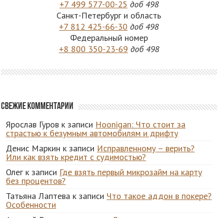
+7 499 577-00-25
доб 498
Санкт-Петербург и область
+7 812 425-66-30
доб 498
Федеральный номер
+8 800 350-23-69
доб 498
Свежие комментарии
Ярослав Гуров
к записи
Hoonigan: Что стоит за
страстью к безумным автомобилям и дрифту
Денис Маркин
к записи
Исправленному – верить?
Или как взять кредит с судимостью?
Олег
к записи
Где взять первый микрозайм на карту
без процентов?
Татьяна Лаптева
к записи
Что такое аддон в покере?
Особенности