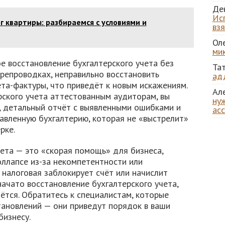
Де
Ис
г квартиры: разбираемся с условиями и
вз
Ол
ми
е восстановление бухгалтерского учета без
Та
репроводках, неправильно восстановить
ад
та-фактуры, что приведёт к новым искажениям.
Ал
рского учета аттестованным аудиторам, вы
нуж
, детальный отчёт с выявленными ошибками и
ас
авленную бухгалтерию, которая не «выстрелит»
рке.
ета — это «скорая помощь» для бизнеса,
оллапсе из-за некомпетентности или
 налоговая заблокирует счёт или начислит
ачато восстановление бухгалтерского учета,
ётся. Обратитесь к специалистам, которые
тановлений — они приведут порядок в ваши
бизнесу.