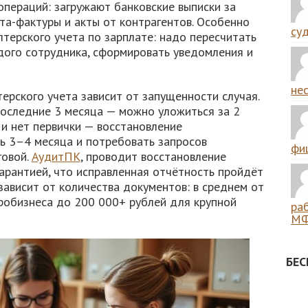
пераций: загружают банковские выписки за
та-фактуры и акты от контрагентов. Особенно
суд
терского учета по зарплате: надо пересчитать
ого сотрудника, сформировать уведомления и
нес
ерского учета зависит от запущенности случая.
последние 3 месяца — можно уложиться за 2
 и нет первички — восстановление
ть 3–4 месяца и потребовать запросов
фиш
говой.
АудитПК
, проводит восстановление
гарантией, что исправленная отчётность пройдёт
зависит от количества документов: в среднем от
кробизнеса до 200 000+ рублей для крупной
ра
МФ
БЕ