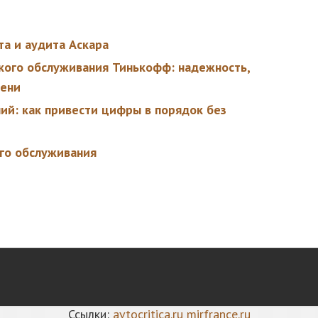
та и аудита Аскара
кого обслуживания Тинькофф: надежность,
мени
ний: как привести цифры в порядок без
го обслуживания
Ссылки:
avtocritica.ru
mirfrance.ru