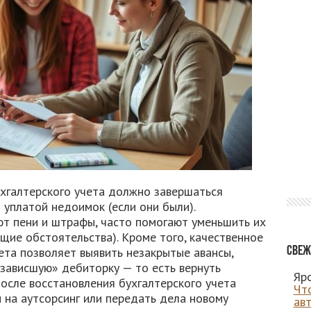
ухгалтерского учета должно завершаться
уплатой недоимок (если они были).
т пени и штрафы, часто помогают уменьшить их
щие обстоятельства). Кроме того, качественное
ета позволяет выявить незакрытые авансы,
Свеж
«зависшую» дебиторку — то есть вернуть
Яро
после восстановления бухгалтерского учета
Чт
 на аутсорсинг или передать дела новому
ав