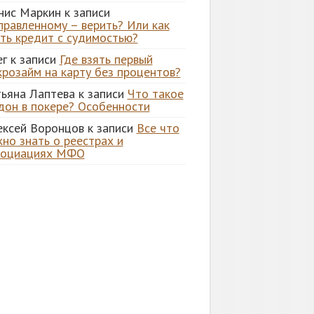
нис Маркин
к записи
правленному – верить? Или как
ять кредит с судимостью?
ег
к записи
Где взять первый
крозайм на карту без процентов?
тьяна Лаптева
к записи
Что такое
дон в покере? Особенности
ексей Воронцов
к записи
Все что
но знать о реестрах и
социациях МФО