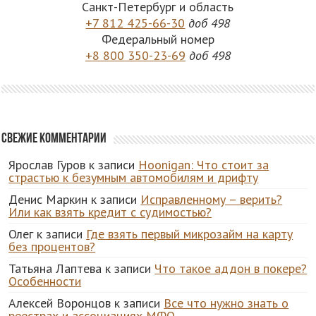
Санкт-Петербург и область
+7 812 425-66-30
доб 498
Федеральный номер
+8 800 350-23-69
доб 498
Свежие комментарии
Ярослав Гуров
к записи
Hoonigan: Что стоит за
страстью к безумным автомобилям и дрифту
Денис Маркин
к записи
Исправленному – верить?
Или как взять кредит с судимостью?
Олег
к записи
Где взять первый микрозайм на карту
без процентов?
Татьяна Лаптева
к записи
Что такое аддон в покере?
Особенности
Алексей Воронцов
к записи
Все что нужно знать о
реестрах и ассоциациях МФО