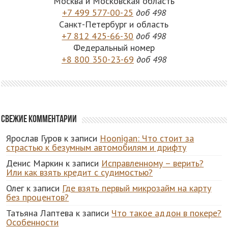
Москва и Московская область
+7 499 577-00-25
доб 498
Санкт-Петербург и область
+7 812 425-66-30
доб 498
Федеральный номер
+8 800 350-23-69
доб 498
Свежие комментарии
Ярослав Гуров
к записи
Hoonigan: Что стоит за
страстью к безумным автомобилям и дрифту
Денис Маркин
к записи
Исправленному – верить?
Или как взять кредит с судимостью?
Олег
к записи
Где взять первый микрозайм на карту
без процентов?
Татьяна Лаптева
к записи
Что такое аддон в покере?
Особенности