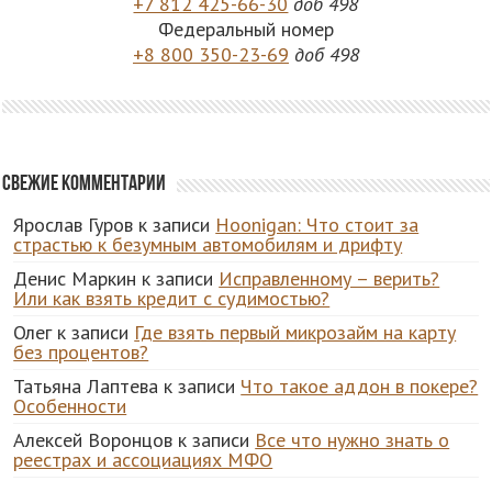
+7 812 425-66-30
доб 498
Федеральный номер
+8 800 350-23-69
доб 498
Свежие комментарии
Ярослав Гуров
к записи
Hoonigan: Что стоит за
страстью к безумным автомобилям и дрифту
Денис Маркин
к записи
Исправленному – верить?
Или как взять кредит с судимостью?
Олег
к записи
Где взять первый микрозайм на карту
без процентов?
Татьяна Лаптева
к записи
Что такое аддон в покере?
Особенности
Алексей Воронцов
к записи
Все что нужно знать о
реестрах и ассоциациях МФО