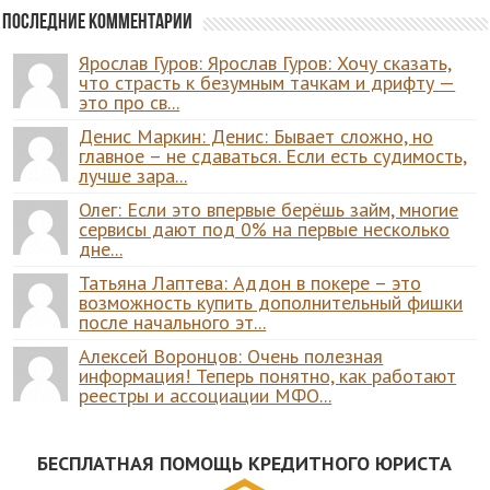
Последние комментарии
Ярослав Гуров: Ярослав Гуров: Хочу сказать,
что страсть к безумным тачкам и дрифту —
это про св...
Денис Маркин: Денис: Бывает сложно, но
главное – не сдаваться. Если есть судимость,
лучше зара...
Олег: Если это впервые берёшь займ, многие
сервисы дают под 0% на первые несколько
дне...
Татьяна Лаптева: Аддон в покере – это
возможность купить дополнительный фишки
после начального эт...
Алексей Воронцов: Очень полезная
информация! Теперь понятно, как работают
реестры и ассоциации МФО...
БЕСПЛАТНАЯ ПОМОЩЬ КРЕДИТНОГО ЮРИСТА