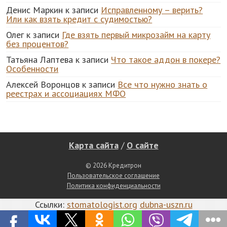
Денис Маркин
к записи
Исправленному – верить?
Или как взять кредит с судимостью?
Олег
к записи
Где взять первый микрозайм на карту
без процентов?
Татьяна Лаптева
к записи
Что такое аддон в покере?
Особенности
Алексей Воронцов
к записи
Все что нужно знать о
реестрах и ассоциациях МФО
Карта сайта
/
О сайте
© 2026 Кредитрон
Пользовательское соглашение
Политика конфиденциальности
Ссылки:
stomatologist.org
dubna-uszn.ru