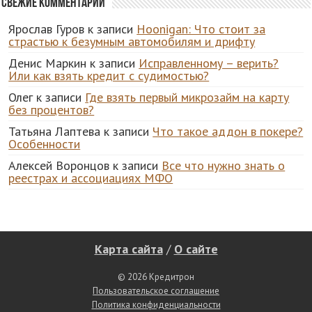
Свежие комментарии
Ярослав Гуров
к записи
Hoonigan: Что стоит за
страстью к безумным автомобилям и дрифту
Денис Маркин
к записи
Исправленному – верить?
Или как взять кредит с судимостью?
Олег
к записи
Где взять первый микрозайм на карту
без процентов?
Татьяна Лаптева
к записи
Что такое аддон в покере?
Особенности
Алексей Воронцов
к записи
Все что нужно знать о
реестрах и ассоциациях МФО
Карта сайта
/
О сайте
© 2026 Кредитрон
Пользовательское соглашение
Политика конфиденциальности