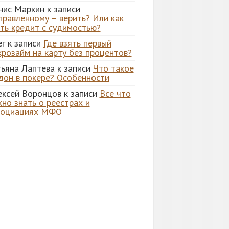
нис Маркин
к записи
правленному – верить? Или как
ять кредит с судимостью?
ег
к записи
Где взять первый
крозайм на карту без процентов?
тьяна Лаптева
к записи
Что такое
дон в покере? Особенности
ексей Воронцов
к записи
Все что
но знать о реестрах и
социациях МФО