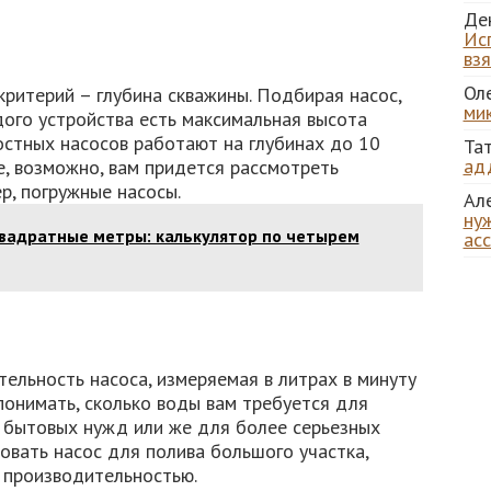
Де
Ис
вз
Ол
критерий – глубина скважины. Подбирая насос,
ми
ого устройства есть максимальная высота
стных насосов работают на глубинах до 10
Та
ад
е, возможно, вам придется рассмотреть
р, погружные насосы.
Ал
нуж
квадратные метры: калькулятор по четырем
ас
ельность насоса, измеряемая в литрах в минуту
 понимать, сколько воды вам требуется для
, бытовых нужд или же для более серьезных
зовать насос для полива большого участка,
 производительностью.