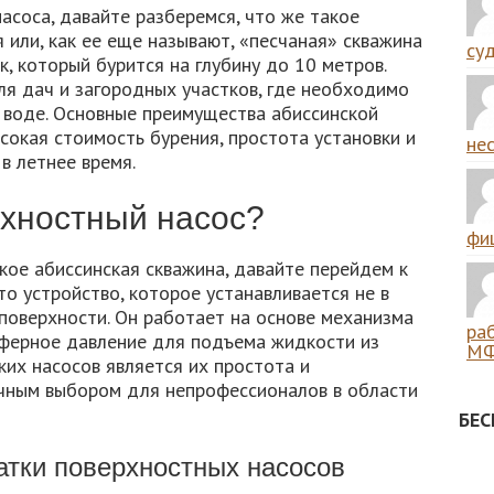
асоса, давайте разберемся, что же такое
 или, как ее еще называют, «песчаная» скважина
суд
, который бурится на глубину до 10 метров.
ля дач и загородных участков, где необходимо
 воде. Основные преимущества абиссинской
сокая стоимость бурения, простота установки и
нес
в летнее время.
рхностный насос?
фиш
акое абиссинская скважина, давайте перейдем к
то устройство, которое устанавливается не в
а поверхности. Он работает на основе механизма
ра
сферное давление для подъема жидкости из
МФ
ких насосов является их простота и
ичным выбором для непрофессионалов в области
БЕ
атки поверхностных насосов