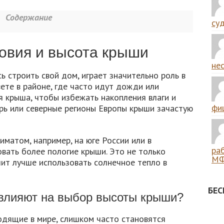
Содержание
суд
овия и высота крыши
нес
ь строить свой дом, играет значительно роль в
ете в районе, где часто идут дожди или
я крыша, чтобы избежать накопления влаги и
фиш
бирь или северные регионы Европы крыши зачастую
лиматом, например, на юге России или в
ра
вать более пологие крыши. Это не только
МФ
лит лучше использовать солнечное тепло в
БЕ
 влияют на выбор высоты крыши?
одящие в мире, слишком часто становятся