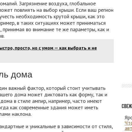
малий. Загрязнение воздуха, глобальное
ожет повлиять на выбор крыши. Если ваш регион
учесть необходимость крутой крыши, как это
пример, в таких ситуациях может приниматься
 принимая во внимание те же параметры, как и
в.
ыстро, просто, но с умом — как выбрать и не
ль дома
дин важный фактор, который стоит учитывать
ашего дома может диктовать как форму, так и
 дома в стиле ампир, например, часто имеют
Свеж
огда как современные здания может иметь
лами наклона.
Яро
Чт
ндартные и уникальные в зависимости от стиля,
ав