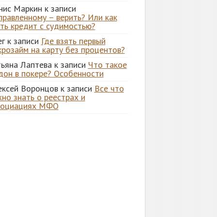
нис Маркин
к записи
правленному – верить? Или как
ять кредит с судимостью?
ег
к записи
Где взять первый
крозайм на карту без процентов?
тьяна Лаптева
к записи
Что такое
дон в покере? Особенности
ексей Воронцов
к записи
Все что
но знать о реестрах и
социациях МФО