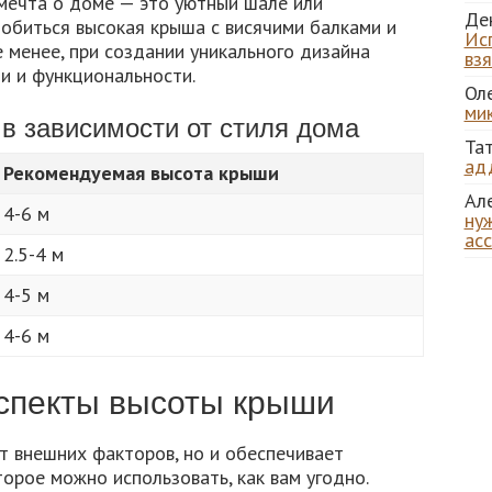
 мечта о доме — это уютный шале или
Де
обиться высокая крыша с висячими балками и
Ис
 менее, при создании уникального дизайна
вз
и и функциональности.
Ол
ми
в зависимости от стиля дома
Та
ад
Рекомендуемая высота крыши
Ал
4-6 м
нуж
ас
2.5-4 м
4-5 м
4-6 м
спекты высоты крыши
 внешних факторов, но и обеспечивает
орое можно использовать, как вам угодно.