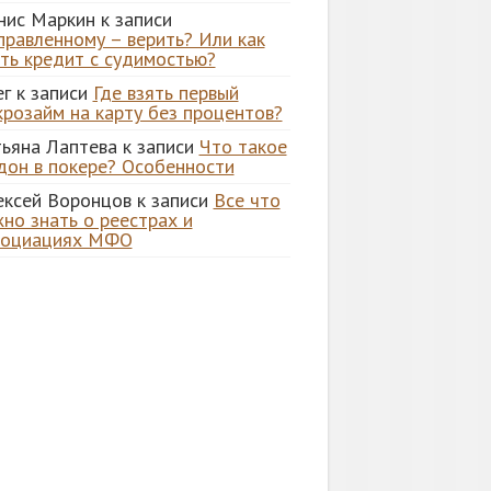
нис Маркин
к записи
правленному – верить? Или как
ять кредит с судимостью?
ег
к записи
Где взять первый
крозайм на карту без процентов?
тьяна Лаптева
к записи
Что такое
дон в покере? Особенности
ексей Воронцов
к записи
Все что
но знать о реестрах и
социациях МФО