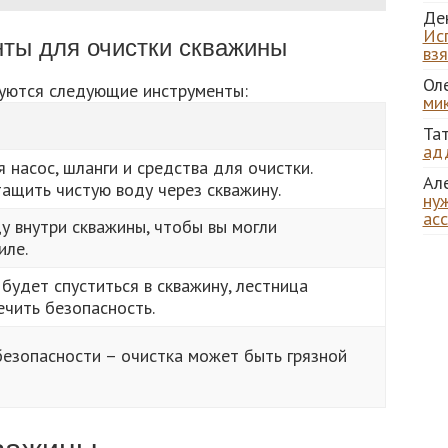
Де
Ис
ты для очистки скважины
вз
Ол
уются следующие инструменты:
ми
Та
ад
 насос, шланги и средства для очистки.
Ал
ащить чистую воду через скважину.
нуж
ас
у внутри скважины, чтобы вы могли
иле.
будет спуститься в скважину, лестница
чить безопасность.
безопасности – очистка может быть грязной