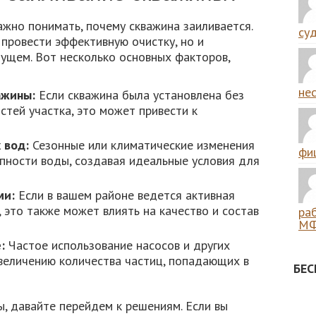
ажно понимать, почему скважина заиливается.
суд
провести эффективную очистку, но и
ущем. Вот несколько основных факторов,
нес
ажины:
Если скважина была установлена без
стей участка, это может привести к
 вод:
Сезонные или климатические изменения
фиш
пности воды, создавая идеальные условия для
ми:
Если в вашем районе ведется активная
это также может влиять на качество и состав
ра
МФ
:
Частое использование насосов и других
увеличению количества частиц, попадающих в
БЕ
ы, давайте перейдем к решениям. Если вы