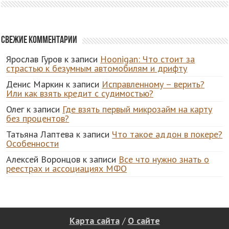
Свежие комментарии
Ярослав Гуров
к записи
Hoonigan: Что стоит за
страстью к безумным автомобилям и дрифту
Денис Маркин
к записи
Исправленному – верить?
Или как взять кредит с судимостью?
Олег
к записи
Где взять первый микрозайм на карту
без процентов?
Татьяна Лаптева
к записи
Что такое аддон в покере?
Особенности
Алексей Воронцов
к записи
Все что нужно знать о
реестрах и ассоциациях МФО
Карта сайта
/
О сайте