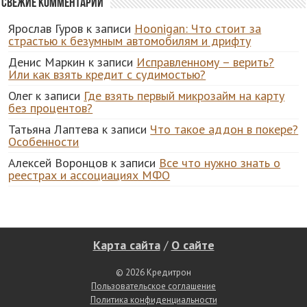
Свежие комментарии
Ярослав Гуров
к записи
Hoonigan: Что стоит за
страстью к безумным автомобилям и дрифту
Денис Маркин
к записи
Исправленному – верить?
Или как взять кредит с судимостью?
Олег
к записи
Где взять первый микрозайм на карту
без процентов?
Татьяна Лаптева
к записи
Что такое аддон в покере?
Особенности
Алексей Воронцов
к записи
Все что нужно знать о
реестрах и ассоциациях МФО
Карта сайта
/
О сайте
© 2026 Кредитрон
Пользовательское соглашение
Политика конфиденциальности