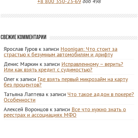
+8 800 350-23-69
доб 498
Свежие комментарии
Ярослав Гуров
к записи
Hoonigan: Что стоит за
страстью к безумным автомобилям и дрифту
Денис Маркин
к записи
Исправленному – верить?
Или как взять кредит с судимостью?
Олег
к записи
Где взять первый микрозайм на карту
без процентов?
Татьяна Лаптева
к записи
Что такое аддон в покере?
Особенности
Алексей Воронцов
к записи
Все что нужно знать о
реестрах и ассоциациях МФО