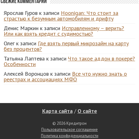
Свежие комментарии
Ярослав Гуров
к записи
Hoonigan: Что стоит за
страстью к безумным автомобилям и дрифту
Денис Маркин
к записи
Исправленному – верить?
Или как взять кредит с судимостью?
Олег
к записи
Где взять первый микрозайм на карту
без процентов?
Татьяна Лаптева
к записи
Что такое аддон в покере?
Особенности
Алексей Воронцов
к записи
Все что нужно знать о
реестрах и ассоциациях МФО
Карта сайта
/
О сайте
© 2026 Кредитрон
Пользовательское соглашение
Политика конфиденциальности