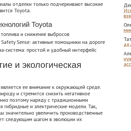
риалы отделки только подчеркивают высокие
Де
вится Toyota.
Ис
вз
хнологий Toyota
Ол
ми
 топлива и снижение выбросов
Та
Safety Sense: активные помощники на дороге
ад
а-система: простой и удобный интерфейс
Ал
нуж
ие и экологическая
ас
является ее внимание к окружающей среде.
рироду и стремится снизить негативное
енно поэтому наряду с традиционными
 гибридные и электрические модели. Так,
ды значительно увеличить производственные
ет следующим шагом в эволюции их