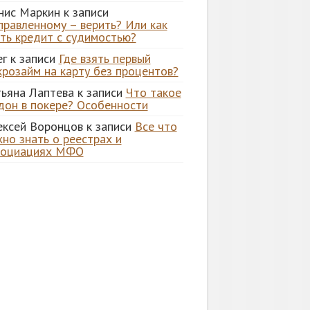
нис Маркин
к записи
правленному – верить? Или как
ять кредит с судимостью?
ег
к записи
Где взять первый
крозайм на карту без процентов?
тьяна Лаптева
к записи
Что такое
дон в покере? Особенности
ексей Воронцов
к записи
Все что
но знать о реестрах и
социациях МФО