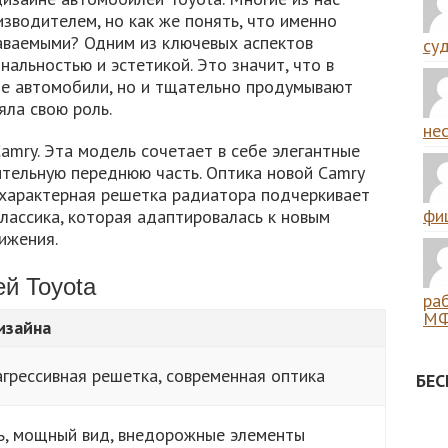
изводителем, но как же понять, что именно
аваемыми? Одним из ключевых аспектов
суд
альностью и эстетикой. Это значит, что в
ые автомобили, но и тщательно продумывают
ла свою роль.
нес
amry. Эта модель сочетает в себе элегантные
ительную переднюю часть. Оптика новой Camry
а характерная решетка радиатора подчеркивает
фиш
лассика, которая адаптировалась к новым
ижения.
й Toyota
ра
МФ
изайна
агрессивная решетка, современная оптика
БЕ
ь, мощный вид, внедорожные элементы