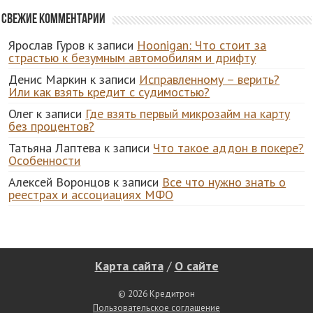
Свежие комментарии
Ярослав Гуров
к записи
Hoonigan: Что стоит за
страстью к безумным автомобилям и дрифту
Денис Маркин
к записи
Исправленному – верить?
Или как взять кредит с судимостью?
Олег
к записи
Где взять первый микрозайм на карту
без процентов?
Татьяна Лаптева
к записи
Что такое аддон в покере?
Особенности
Алексей Воронцов
к записи
Все что нужно знать о
реестрах и ассоциациях МФО
Карта сайта
/
О сайте
© 2026 Кредитрон
Пользовательское соглашение