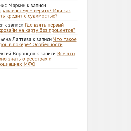
нис Маркин
к записи
правленному – верить? Или как
ять кредит с судимостью?
ег
к записи
Где взять первый
крозайм на карту без процентов?
тьяна Лаптева
к записи
Что такое
дон в покере? Особенности
ексей Воронцов
к записи
Все что
но знать о реестрах и
социациях МФО