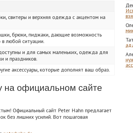
Де
Ис
вз
бки, свитеры и верхняя одежда с акцентом на
Ол
ми
ашки, брюки, пиджаки, дающие возможность
Та
 в любой ситуации.
ад
 доступны и для самых маленьких, одежда для
Ал
и и праздников.
нуж
ас
угие аксессуары, которые дополнят ваш образ.
ку на официальном сайте
стым! Официальный сайт Peter Hahn предлагает
ок без лишних усилий. Вот пошаговая