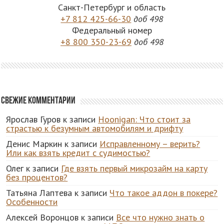
Санкт-Петербург и область
+7 812 425-66-30
доб 498
Федеральный номер
+8 800 350-23-69
доб 498
Свежие комментарии
Ярослав Гуров
к записи
Hoonigan: Что стоит за
страстью к безумным автомобилям и дрифту
Денис Маркин
к записи
Исправленному – верить?
Или как взять кредит с судимостью?
Олег
к записи
Где взять первый микрозайм на карту
без процентов?
Татьяна Лаптева
к записи
Что такое аддон в покере?
Особенности
Алексей Воронцов
к записи
Все что нужно знать о