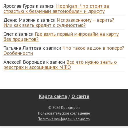
Ярослав Гуров
к записи
Hoonigan: Что стоит за
страстью к безумным автомобилям и дрифту
Денис Маркин
к записи
Исправленному – верить?
Или как взять кредит с судимостью?
Олег
к записи
Где взять первый микрозайм на карту
без процентов?
Татьяна Лаптева
к записи
Что такое аддон в покере?
Особенности
Алексей Воронцов
к записи
Все что нужно знать о
реестрах и ассоциациях МФО
Карта сайта
/
О сайте
© 2026 Кредитрон
Пользовательское соглашение
Политика конфиденциальности