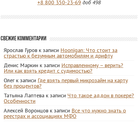
+8 800 350-23-69
доб 498
Свежие комментарии
Ярослав Гуров
к записи
Hoonigan: Что стоит за
страстью к безумным автомобилям и дрифту
Денис Маркин
к записи
Исправленному – верить?
Или как взять кредит с судимостью?
Олег
к записи
Где взять первый микрозайм на карту
без процентов?
Татьяна Лаптева
к записи
Что такое аддон в покере?
Особенности
Алексей Воронцов
к записи
Все что нужно знать о
реестрах и ассоциациях МФО