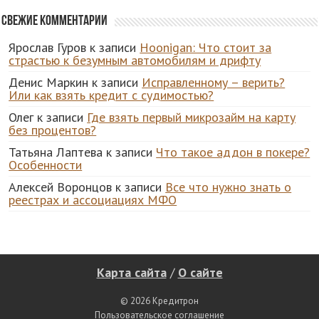
Свежие комментарии
Ярослав Гуров
к записи
Hoonigan: Что стоит за
страстью к безумным автомобилям и дрифту
Денис Маркин
к записи
Исправленному – верить?
Или как взять кредит с судимостью?
Олег
к записи
Где взять первый микрозайм на карту
без процентов?
Татьяна Лаптева
к записи
Что такое аддон в покере?
Особенности
Алексей Воронцов
к записи
Все что нужно знать о
реестрах и ассоциациях МФО
Карта сайта
/
О сайте
© 2026 Кредитрон
Пользовательское соглашение